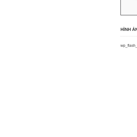
HÌNH Ả
wp_flash_