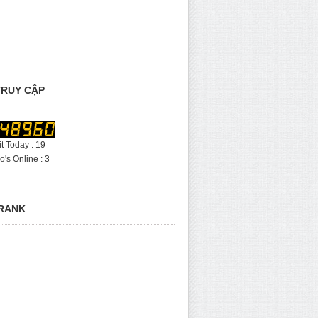
RUY CẬP
it Today : 19
's Online : 3
RANK