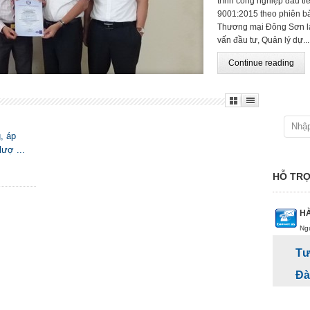
trình công nghiệp đầu t
9001:2015 theo phiên b
Thương mại Đông Sơn là 
vấn đầu tư, Quản lý dự...
Continue reading
g, áp
lượ ...
HỖ TRỢ
HÀ
Ng
Tư
Đà