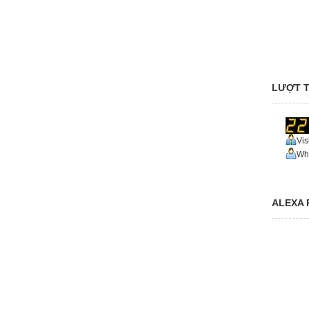
LƯỢT T
Vis
Who
ALEXA 