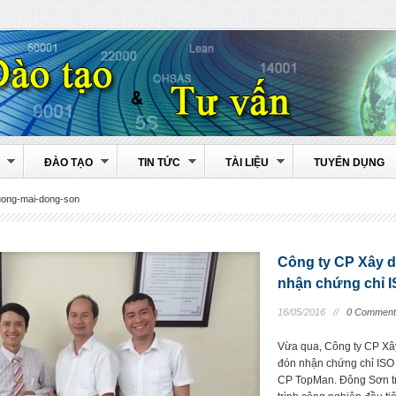
ĐÀO TẠO
TIN TỨC
TÀI LIỆU
TUYỂN DỤNG
uong-mai-dong-son
Công ty CP Xây 
nhận chứng chỉ I
16/05/2016 //
0 Comment
Vừa qua, Công ty CP Xâ
đón nhận chứng chỉ ISO
CP TopMan. Đông Sơn tr