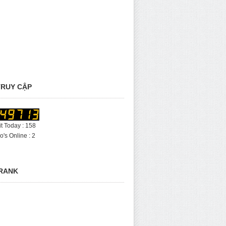
RUY CẬP
it Today : 158
's Online : 2
RANK