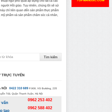
 thuật ngữ phổ quát áp dụng cho tất cả các
 người Hồi giáo. Tuy nhiên, chúng tôi sẽ sử
này chỉ liên quan đến sản phẩm thực phẩm
, mỹ phẩm và sản phẩm chăm sóc cá nhân,
 TRỰC TUYẾN
 NỘI
0422 310 689
P.908, VG Building, 235
uyễn Trãi, Quận Thanh Xuân, Hà Nội
0962 253 402
 vấn
0962 588 402
o tạo