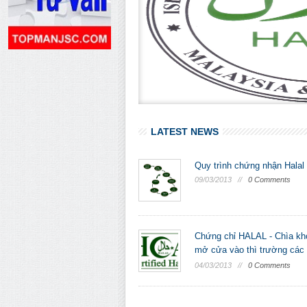
LATEST NEWS
Quy trình chứng nhận Halal
09/03/2013 //
0 Comments
Chứng chỉ HALAL - Chìa kh
mở cửa vào thì trường các 
...
04/03/2013 //
0 Comments