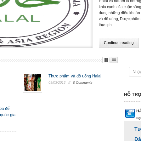
Halal và haram là những
khía cạnh của cuộc sống
dụng những điều khoản 
và đồ uống, Dược phẩm
thực ph...
Continue reading
Thực phẩm và đồ uống Halal
09/03/2013 //
0 Comments
HỖ TRỢ
óa để
HÀ
quốc gia
Ng
Tư
Đà