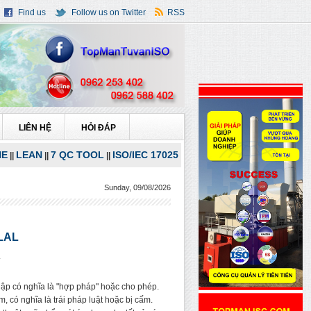
Find us
Follow us on Twitter
RSS
LIÊN HỆ
HỎI ĐÁP
NE
LEAN
7 QC TOOL
ISO/IEC 17025
||
||
||
Sunday, 09/08/2026
LAL
ập có nghĩa là "hợp pháp" hoặc cho phép.
m, có nghĩa là trái pháp luật hoặc bị cấm.