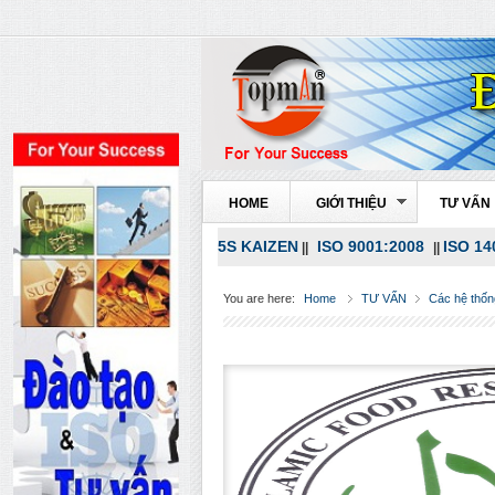
HOME
GIỚI THIỆU
TƯ VẤN
5S KAIZEN
ISO 9001:2008
ISO 14
||
||
You are here:
Home
TƯ VẤN
Các hệ thốn