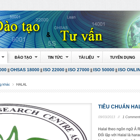
ĐÀO TẠO
TIN TỨC
TÀI LIỆU
TUYỂN DỤNG
000
OHSAS 18000
ISO 22000
ISO 27000
ISO 50000
ISO ONLI
||
||
||
||
||
g khác
HALAL
TIÊU CHUẨN HA
09/03/2013 //
1 Comment
Halal theo ngôn ngữ Ả R
Đối lập với Halal là hara