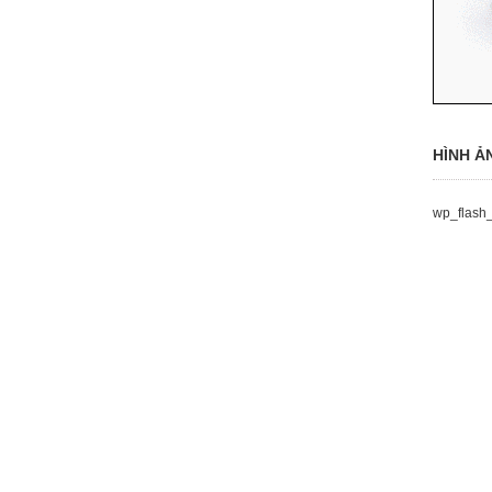
HÌNH Ả
wp_flash_