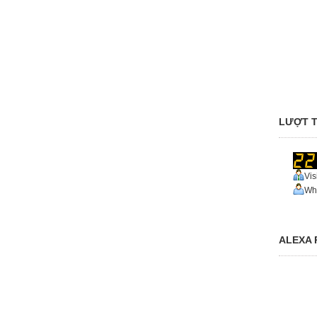
LƯỢT T
Vis
Who
ALEXA 