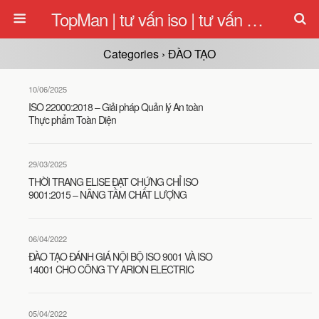
TopMan | tư vấn iso | tư vấn quản lý | tu van iso
Categories ›
ĐÀO TẠO
10/06/2025
ISO 22000:2018 – Giải pháp Quản lý An toàn
Thực phẩm Toàn Diện
29/03/2025
THỜI TRANG ELISE ĐẠT CHỨNG CHỈ ISO
9001:2015 – NÂNG TẦM CHẤT LƯỢNG
06/04/2022
ĐÀO TẠO ĐÁNH GIÁ NỘI BỘ ISO 9001 VÀ ISO
14001 CHO CÔNG TY ARION ELECTRIC
05/04/2022