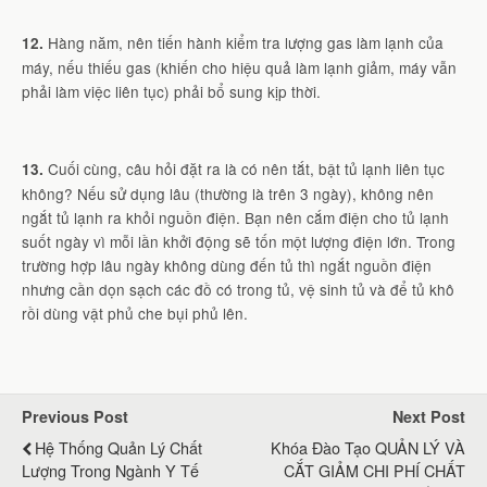
Hàng năm, nên tiến hành kiểm tra lượng gas làm lạnh của
12.
máy, nếu thiếu gas (khiến cho hiệu quả làm lạnh giảm, máy vẫn
phải làm việc liên tục) phải bổ sung kịp thời.
Cuối cùng, câu hỏi đặt ra là có nên tắt, bật tủ lạnh liên tục
13.
không? Nếu sử dụng lâu (thường là trên 3 ngày), không nên
ngắt tủ lạnh ra khỏi nguồn điện. Bạn nên cắm điện cho tủ lạnh
suốt ngày vì mỗi lần khởi động sẽ tốn một lượng điện lớn. Trong
trường hợp lâu ngày không dùng đến tủ thì ngắt nguồn điện
nhưng cần dọn sạch các đồ có trong tủ, vệ sinh tủ và để tủ khô
rồi dùng vật phủ che bụi phủ lên.
Previous Post
Next Post
Hệ Thống Quản Lý Chất
Khóa Đào Tạo QUẢN LÝ VÀ
Lượng Trong Ngành Y Tế
CẮT GIẢM CHI PHÍ CHẤT