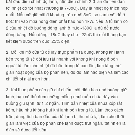
bắt đầu điều chỉnh độ lạnh, nên điều chỉnh 2-3 lần để tiến dần
tới nhiệt độ tốt nhất (thường là 7-8oC). Đây là nhiệt độ thích hợp
nhất. Nếu cứ giữ mãi ở khoảng trên dưới 5oC, so sánh với để ở
8oC thì vào mùa nóng điện phải hao hơn 1kW. Nếu là tủ lạnh có
2 cửa nhiệt độ buồng đông lạnh ở mức -180C là đủ để nước
đóng băng. Nếu dùng -18oC thay cho –22oC thì mỗi tháng bạn
tiết kiệm được trên dưới 25% điện.
Mỗi khi mở cửa tủ để lấy thực phẩm ra dùng, không khí lạnh
2.
bên trong tủ sẽ đối lưu rất nhanh với không khí nóng ở bên
ngoài tủ, làm cho nhiệt độ bên trong tủ cao lên, làm tăng thời
gian hoạt động của bộ phận nén, do đó làm hao điện và làm các
chi tiết bị mài mòn hơn.
3
Khi thực phẩm cần giữ chỉ chiếm một diện tích nhỏ buồng giữ
.
lạnh, bạn có thể đem những miếng nhựa xốp chứa đầy vào
buồng giữ lạnh, từ 1-2 ngăn. Tính dẫn nhiệt của nhựa xốp rất
kém, hầu như không hút khí lạnh bên trong tủ. Làm theo cách
trên, dung tích ban đầu của tủ lạnh bị thu nhỏ lại, làm cho thời
gian làm việc của bộ phận chế lạnh được trút ngắn, tất nhiên là
điện sẽ được tiết kiệm.