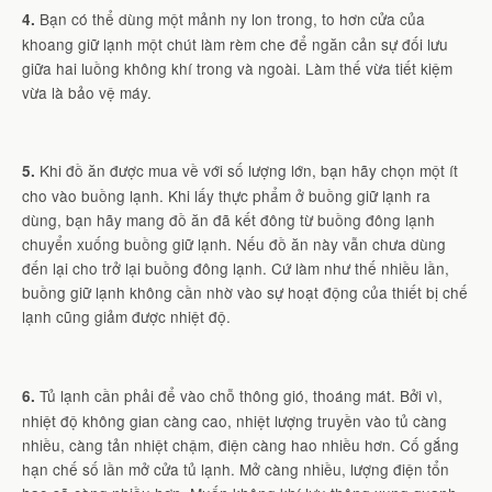
Bạn có thể dùng một mảnh ny lon trong, to hơn cửa của
4.
khoang giữ lạnh một chút làm rèm che để ngăn cản sự đối lưu
giữa hai luồng không khí trong và ngoài. Làm thế vừa tiết kiệm
vừa là bảo vệ máy.
Khi đồ ăn được mua về với số lượng lớn, bạn hãy chọn một ít
5.
cho vào buồng lạnh. Khi lấy thực phẩm ở buồng giữ lạnh ra
dùng, bạn hãy mang đồ ăn đã kết đông từ buồng đông lạnh
chuyển xuống buồng giữ lạnh. Nếu đồ ăn này vẫn chưa dùng
đến lại cho trở lại buồng đông lạnh. Cứ làm như thế nhiều lần,
buồng giữ lạnh không cần nhờ vào sự hoạt động của thiết bị chế
lạnh cũng giảm được nhiệt độ.
Tủ lạnh cần phải để vào chỗ thông gió, thoáng mát. Bởi vì,
6.
nhiệt độ không gian càng cao, nhiệt lượng truyền vào tủ càng
nhiều, càng tản nhiệt chậm, điện càng hao nhiều hơn. Cố gắng
hạn chế số lần mở cửa tủ lạnh. Mở càng nhiều, lượng điện tổn