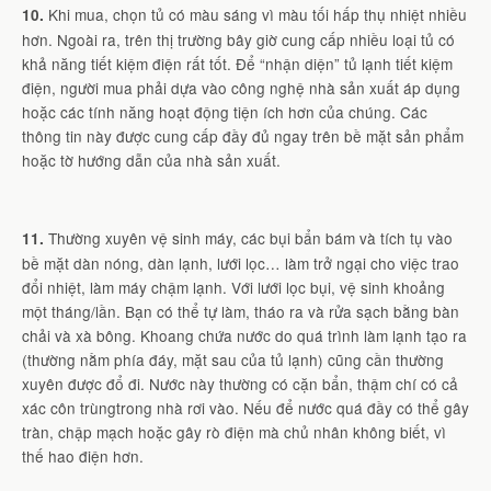
Khi mua, chọn tủ có màu sáng vì màu tối hấp thụ nhiệt nhiều
10.
hơn. Ngoài ra, trên thị trường bây giờ cung cấp nhiều loại tủ có
khả năng tiết kiệm điện rất tốt. Để “nhận diện” tủ lạnh tiết kiệm
điện, người mua phải dựa vào công nghệ nhà sản xuất áp dụng
hoặc các tính năng hoạt động tiện ích hơn của chúng. Các
thông tin này được cung cấp đầy đủ ngay trên bề mặt sản phẩm
hoặc tờ hướng dẫn của nhà sản xuất.
Thường xuyên vệ sinh máy, các bụi bẩn bám và tích tụ vào
11.
bề mặt dàn nóng, dàn lạnh, lưới lọc… làm trở ngại cho việc trao
đổi nhiệt, làm máy chậm lạnh. Với lưới lọc bụi, vệ sinh khoảng
một tháng/lần. Bạn có thể tự làm, tháo ra và rửa sạch bằng bàn
chải và xà bông. Khoang chứa nước do quá trình làm lạnh tạo ra
(thường nằm phía đáy, mặt sau của tủ lạnh) cũng cần thường
xuyên được đổ đi. Nước này thường có cặn bẩn, thậm chí có cả
xác côn trùngtrong nhà rơi vào. Nếu để nước quá đầy có thể gây
tràn, chập mạch hoặc gây rò điện mà chủ nhân không biết, vì
thế hao điện hơn.