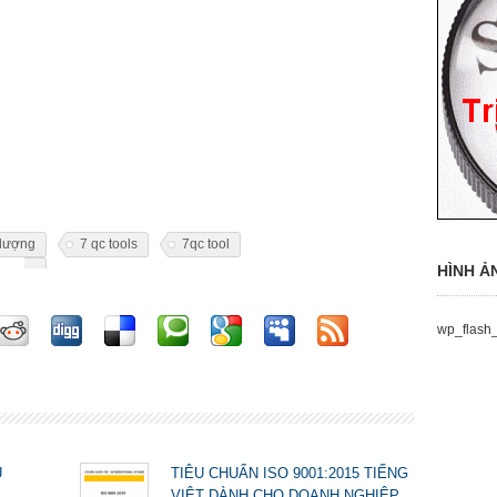
 lượng
7 qc tools
7qc tool
HÌNH Ả
wp_flash_
U
TIÊU CHUẨN ISO 9001:2015 TIẾNG
VIỆT DÀNH CHO DOANH NGHIỆP