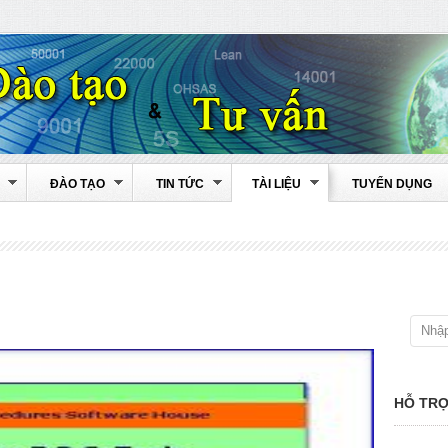
ĐÀO TẠO
TIN TỨC
TÀI LIỆU
TUYỂN DỤNG
HỖ TRỢ