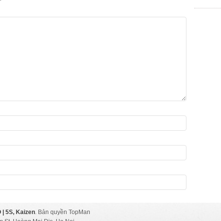
chợ phùng
 | 5S, Kaizen
. Bản quyền TopMan