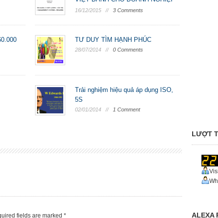
(FR ...
16/12/2015 //
3 Comments
60.000
TƯ DUY TÌM HẠNH PHÚC
28/07/2014 //
0 Comments
Trải nghiệm hiệu quả áp dụng ISO,
5S
02/01/2014 //
1 Comment
LƯỢT T
Vis
Who
ALEXA 
uired fields are marked
*