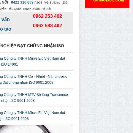
 NỘI
0422 310 689
P.908, VG Building, 235
uyễn Trãi, Quận Thanh Xuân, Hà Nội
0962 253 402
 vấn
0962 588 402
o tạo
NGHIỆP ĐẠT CHỨNG NHẬN ISO
g Công ty TNHH Mirae Eic Việt Nam đạt
ỉ ISO 14001
g Công ty TNHH Cơ - Nhiệt - Năng lượng
a đạt chứng nhận ISO 9001:2008
g Công ty TNHH MTV Bê tông Transmeco
g nhận ISO 9001:2008
g Công ty TNHH Mirae Eic Việt Nam đạt
ận ISO 9001:2008