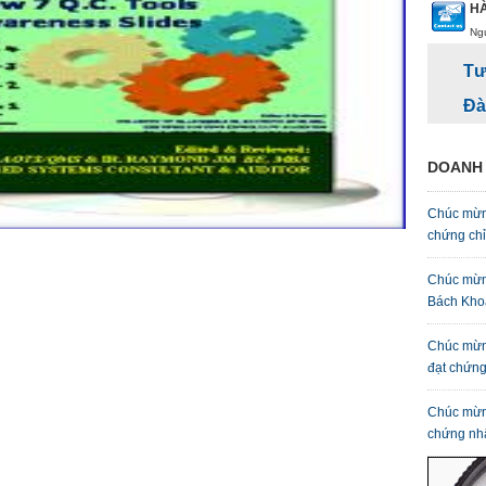
HÀ
Ng
Tư
Đà
DOANH 
Chúc mừn
chứng ch
Chúc mừn
Bách Kho
Chúc mừn
đạt chứn
Chúc mừn
chứng nh