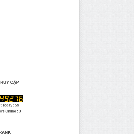
RUY CẬP
it Today : 59
's Online : 3
RANK