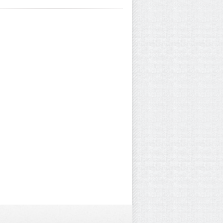
 khoang