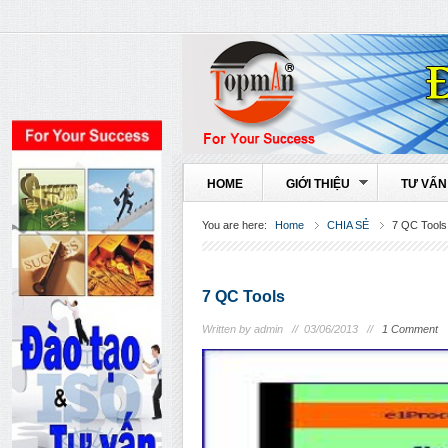
HOME
GIỚI THIỆU
TƯ VẤN
You are here:
Home
CHIA SẺ
7 QC Tools
7 QC Tools
Written by admin //
03/06/2013 //
1 Comment