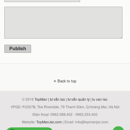
Publish
Back to top
© 2016
TopMan | tư vấn iso | tư vấn quản lý | tu van iso
.
VPGD: P.2307B, Tòa Riverside, 79 Thanh Đàm, Q.Hoàng Mai, Hà Nội
Điện thoại: 0962.588.402 - 0962.253.402
Website:
TopManJsc.com
| Email: info@topmanjsc.com