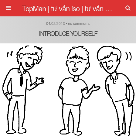
TopMan | tư vấn iso | tư vấn quản lý | tu van iso
04/02/2013 • no comments
INTRODUCE YOURSELF