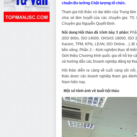
chuẩn Đo lường Chất lượng tổ chức.
Tham gia hội thảo có đại diện của Trung t
chia sẻ tâm huyết của các chuyên gia: TS
Chuyên gia Nguyễn Quyết Định.
Nội dung Hội thảo đã trình bày 3 phần:
Phần
(ISO 900o, ISO 14000, OHSAS 18000, ISO 22
Kaizen, TPM, KPIs, LEAN, ISO Online…); Bí 
bền vững. Phần 2 – Kinh nghiệm thực tế triể
Giới thiệu Chương trình quốc gia về hỗ trợ
và hướng dẫn các Doanh nghiệp đăng ký tha
Hội thảo diễn ra càng về cuối càng sôi nổ
thảo được các doanh nghiệp tham gia đánh g
Nam hiện nay.
Một số hình ảnh về buổi hội thảo
: