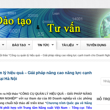
ĐÀO TẠO
TIN TỨC
TÀI LIỆU
TUYỂN DỤNG
ội thảo “Công cụ quản lý hiệu quả – Giải pháp nâng cao năng lực cạnh tranh cho Doanh Nghiệp”
n lý hiệu quả – Giải pháp nâng cao năng lực cạnh
i Hà Nội
 diễn ra Hội thảo “CÔNG CỤ QUẢN LÝ HIỆU QUẢ – GIẢI PHÁP NÂNG
GHIỆP” với sự tham dự của 80 Doanh nghiệp và các phóng
HỖ TRỢ
ng chuỗi hội thảo để triển khai “
Chương trình Quốc gia về Năng
 phối hợp với Trung tâm Năng suất Việt Nam – Tổng cục Tiêu