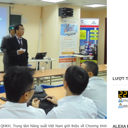
LƯỢT T
Vis
Who
ALEXA 
HKH, Trung tâm Năng suất Việt Nam giới thiệu về Chương trình