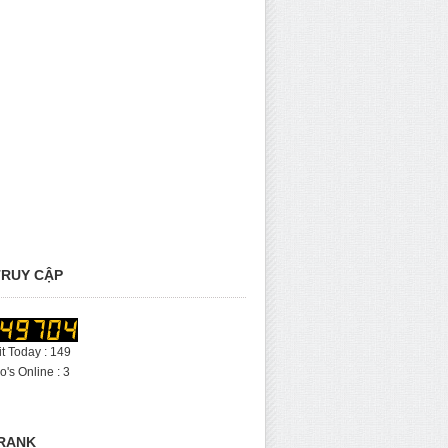
RUY CẬP
it Today : 149
's Online : 3
RANK