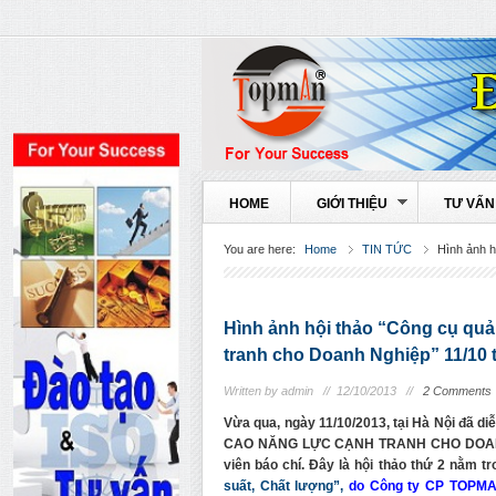
HOME
GIỚI THIỆU
TƯ VẤN
You are here:
Home
TIN TỨC
Hình ảnh h
Hình ảnh hội thảo “Công cụ quả
tranh cho Doanh Nghiệp” 11/10 tạ
Written by admin //
12/10/2013 //
2 Comments
Vừa qua, ngày 11/10/2013, tại Hà Nội đã
CAO NĂNG LỰC CẠNH TRANH CHO DOANH N
viên báo chí. Đây là hội thảo thứ 2 nằm tro
suất, Chất lượng”,
do Công ty CP TOPMAN