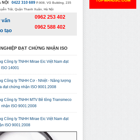
 NỘI
0422 310 689
P.908, VG Building, 235
uyễn Trãi, Quận Thanh Xuân, Hà Nội
0962 253 402
 vấn
0962 588 402
o tạo
NGHIỆP ĐẠT CHỨNG NHẬN ISO
g Công ty TNHH Mirae Eic Việt Nam đạt
ỉ ISO 14001
g Công ty TNHH Cơ - Nhiệt - Năng lượng
a đạt chứng nhận ISO 9001:2008
g Công ty TNHH MTV Bê tông Transmeco
g nhận ISO 9001:2008
g Công ty TNHH Mirae Eic Việt Nam đạt
ận ISO 9001:2008