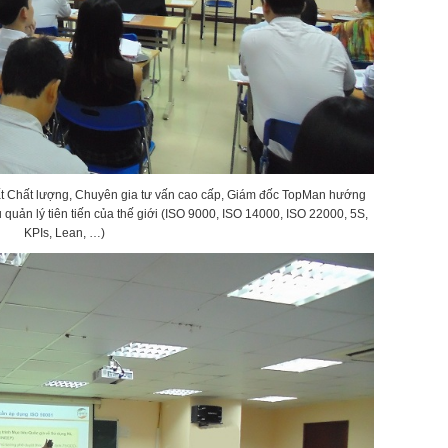
t Chất lượng, Chuyên gia tư vấn cao cấp, Giám đốc TopMan hướng
uản lý tiên tiến của thế giới (ISO 9000, ISO 14000, ISO 22000, 5S,
KPIs, Lean, …)