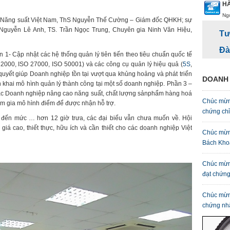
HÀ
Ng
âm Năng suất Việt Nam, ThS Nguyễn Thế Cường – Giám đốc QHKH; sự
. Nguyễn Lê Anh, TS. Trần Ngọc Trung, Chuyên gia Ninh Văn Hiệu,
Tư
Đà
 1- Cập nhật các hệ thống quản lý tiên tiến theo tiêu chuẩn quốc tế
000, ISO 27000, ISO 50001) và các công cụ quản lý hiệu quả (
5S
,
quyết giúp Doanh nghiệp tồn tại vượt qua khủng hoảng và phát triển
DOANH 
n khai mô hình quản lý thành công tại một số doanh nghiệp. Phần 3 –
 các Doanh nghiệp nâng cao năng suất, chất lượng sảnphẩm hàng hoá
Chúc mừn
m gia mô hình điểm để được nhận hỗ trợ.
chứng ch
i, đến mức … hơn 12 giờ trưa, các đại biểu vẫn chưa muốn về. Hội
iá cao, thiết thực, hữu ích và cần thiết cho các doanh nghiệp Việt
Chúc mừn
Bách Kho
Chúc mừn
đạt chứn
Chúc mừn
chứng nh