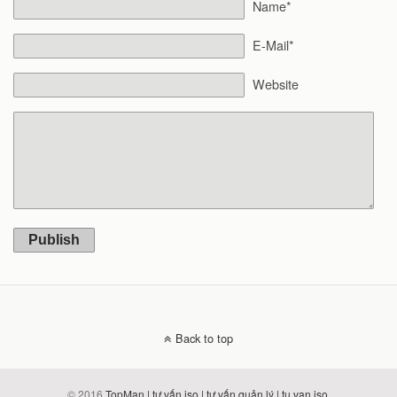
Name*
E-Mail*
Website
Publish
Back to top
© 2016
TopMan | tư vấn iso | tư vấn quản lý | tu van iso
.