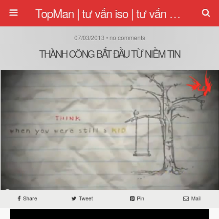
TopMan | tư vấn iso | tư vấn quản lý | tu van iso
07/03/2013 • no comments
THÀNH CÔNG BẮT ĐẦU TỪ NIỀM TIN
Share
Tweet
Pin
Mail