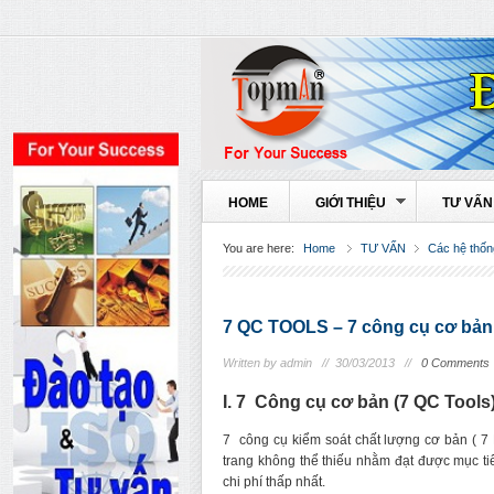
HOME
GIỚI THIỆU
TƯ VẤN
You are here:
Home
TƯ VẤN
Các hệ thốn
7 QC TOOLS – 7 công cụ cơ bản 
Written by admin //
30/03/2013 //
0 Comments
I. 7 Công cụ cơ bản (7 QC Tools)
7 công cụ kiểm soát chất lượng cơ bản ( 7 
trang không thể thiếu nhằm đạt được mục ti
chi phí thấp nhất.