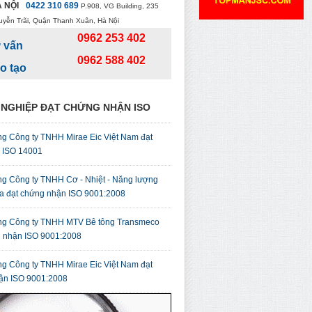
 NỘI
0422 310 689
P.908, VG Building, 235
uyễn Trãi, Quận Thanh Xuân, Hà Nội
0962 253 402
 vấn
0962 588 402
o tạo
NGHIỆP ĐẠT CHỨNG NHẬN ISO
g Công ty TNHH Mirae Eic Việt Nam đạt
ỉ ISO 14001
g Công ty TNHH Cơ - Nhiệt - Năng lượng
a đạt chứng nhận ISO 9001:2008
g Công ty TNHH MTV Bê tông Transmeco
g nhận ISO 9001:2008
g Công ty TNHH Mirae Eic Việt Nam đạt
ận ISO 9001:2008