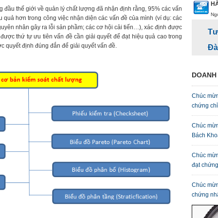
HÀ
 đầu thế giới về quản lý chất lượng đã nhận định rằng, 95% các vấn
Ng
 quả hơn trong công việc nhận diện các vấn đề của mình (ví dụ: các
nguyên nhân gây ra lỗi sản phầm; các cơ hội cải tiến…), xác định được
Tư
được thứ tự ưu tiên vấn đề cần giải quyết để đạt hiệu quả cao trong
c quyết định đúng đắn để giải quyết vấn đề.
Đà
DOANH 
Chúc mừn
chứng ch
Chúc mừn
Bách Kho
Chúc mừn
đạt chứn
Chúc mừn
chứng nh