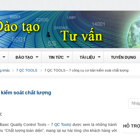
ĐÀO TẠO
TIN TỨC
TÀI LIỆU
TUYỂN DỤNG
g khác
7 QC TOOLS
7 QC TOOLS – 7 công cụ cơ bản kiểm soát chất lượng
kiểm soát chất lượng
:
Basic Quality Control Tools –
7 QC Tools
) được xem là những hành
HỖ TRỢ
êu “Chất lượng toàn diện”, mang lại sự hài lòng cho khách hàng với