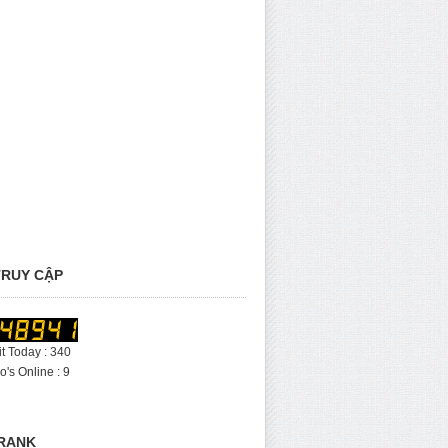
RUY CẬP
it Today : 340
's Online : 9
RANK