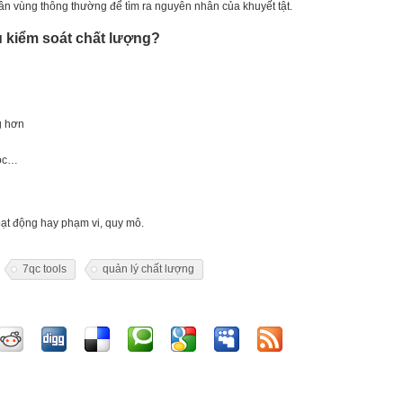
hân vùng thông thường để tìm ra nguyên nhân của khuyết tật.
cụ kiểm soát chất lượng?
g hơn
móc…
oạt động hay phạm vi, quy mô.
7qc tools
quản lý chất lượng