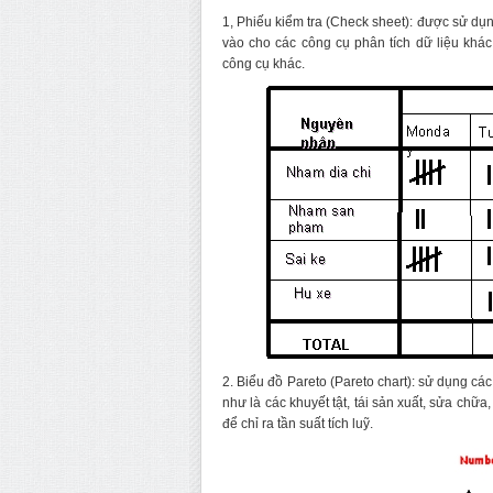
1, Phiếu kiểm tra (Check sheet): được sử dụng
vào cho các công cụ phân tích dữ liệu khá
công cụ khác.
2. Biểu đồ Pareto (Pareto chart): sử dụng c
như là các khuyết tật, tái sản xuất, sửa chữ
để chỉ ra tần suất tích luỹ.